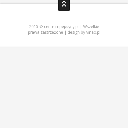
2015 © centrumpepsyny.pl | Wszelkie
prawa zastrzeżone | design by vinao.pl