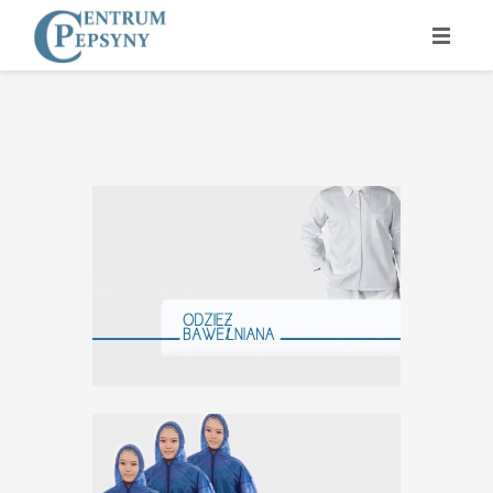
GŁÓWNA
O NAS
PRODUKTY
WSPÓŁPRACA
KONTAKT
FORMULARZ